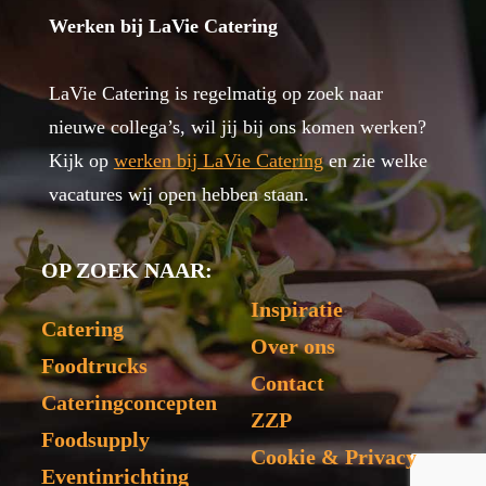
Werken bij LaVie Catering
LaVie Catering is regelmatig op zoek naar
nieuwe collega’s, wil jij bij ons komen werken?
Kijk op
werken bij LaVie Catering
en zie welke
vacatures wij open hebben staan.
OP ZOEK NAAR:
Inspiratie
Catering
Over ons
Foodtrucks
Contact
Cateringconcepten
ZZP
Foodsupply
Cookie & Privacy
Eventinrichting