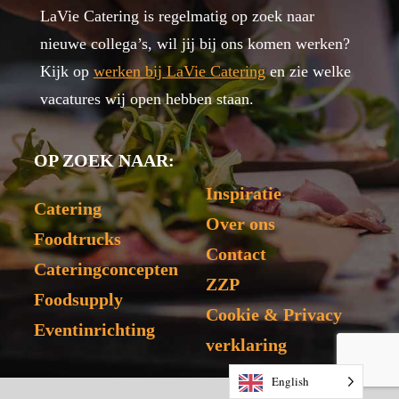
LaVie Catering is regelmatig op zoek naar
nieuwe collega’s, wil jij bij ons komen werken?
Kijk op
werken bij LaVie Catering
en zie welke
vacatures wij open hebben staan.
OP ZOEK NAAR:
Inspiratie
Catering
Over ons
Foodtrucks
Contact
Cateringconcepten
ZZP
Foodsupply
Cookie & Privacy
Eventinrichting
verklaring
English