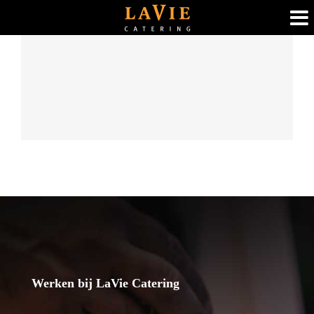
Ga
naar
Foto filter sfeerimpressie
inhoud
FOODTRUCKS
MEUBILAIR
Werken bij LaVie Catering