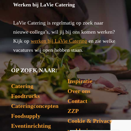
Werken bij LaVie Catering
LaVie Catering is regelmatig op zoek naar
nieuwe collega’s, wil jij bij ons komen werken?
Kijk op
werken bij LaVie Catering
en zie welke
vacatures wij open hebben staan.
OP ZOEK NAAR:
Inspiratie
Catering
Over ons
Foodtrucks
Contact
Cateringconcepten
ZZP
Foodsupply
Cookie & Privacy
Eventinrichting
verklaring