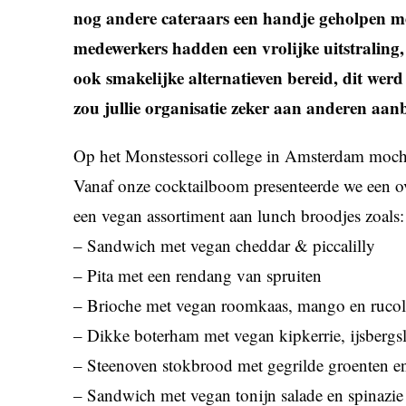
nog andere cateraars een handje geholpen met
medewerkers hadden een vrolijke uitstraling, w
ook smakelijke alternatieven bereid, dit werd
zou jullie organisatie zeker aan anderen aanb
Op het Monstessori college in Amsterdam mocht
Vanaf onze cocktailboom presenteerde we een over
een vegan assortiment aan lunch broodjes zoals:
– Sandwich met vegan cheddar & piccalilly
– Pita met een rendang van spruiten
– Brioche met vegan roomkaas, mango en ruco
– Dikke boterham met vegan kipkerrie, ijsber
– Steenoven stokbrood met gegrilde groenten e
– Sandwich met vegan tonijn salade en spinazie