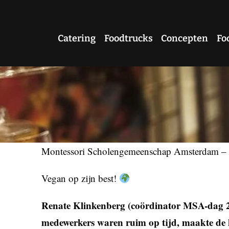
Ga
naar
Catering
Foodtrucks
Concepten
Fo
inhoud
Montessori Scholengemeenschap Amsterdam – 5
Vegan op zijn best!
Renate Klinkenberg (coördinator MSA-dag 20
medewerkers waren ruim op tijd, maakte de k