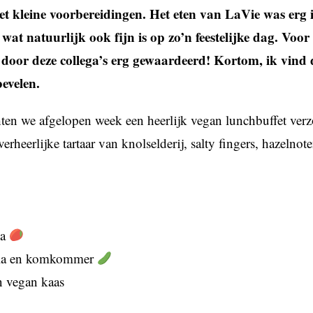
 kleine voorbereidingen. Het eten van LaVie was erg in 
at natuurlijk ook fijn is op zo’n feestelijke dag. Voor 
 door deze collega’s erg gewaardeerd! Kortom, ik vind d
evelen.
en we afgelopen week een heerlijk vegan lunchbuffet verz
heerlijke tartaar van knolselderij, salty fingers, hazelno
la
gsla en komkommer
n vegan kaas