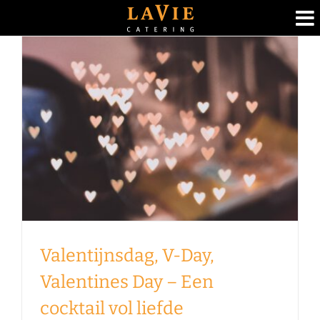
Ga
naar
inhoud
Valentijnsdag, V-Day,
Valentines Day – Een
cocktail vol liefde
Foodblog
Valentijnsdag, V-Day,
Valentines Day – Een
cocktail vol liefde