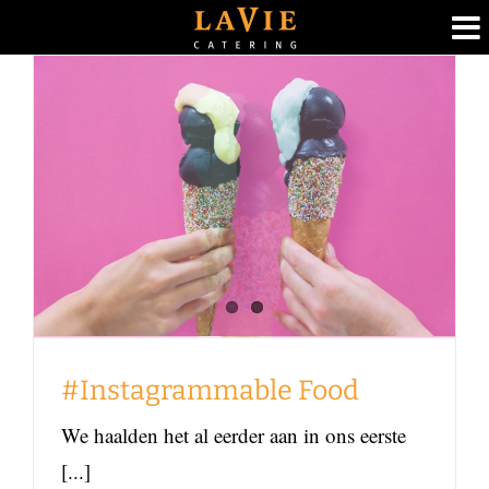
Ga
naar
inhoud
#Instagrammable Food
Foodblog
#Instagrammable Food
We haalden het al eerder aan in ons eerste
[...]