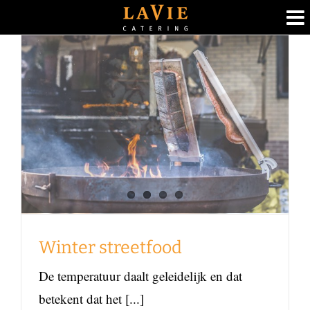
Ga
naar
inhoud
Winter streetfood
Foodblog
Winter streetfood
De temperatuur daalt geleidelijk en dat
betekent dat het [...]