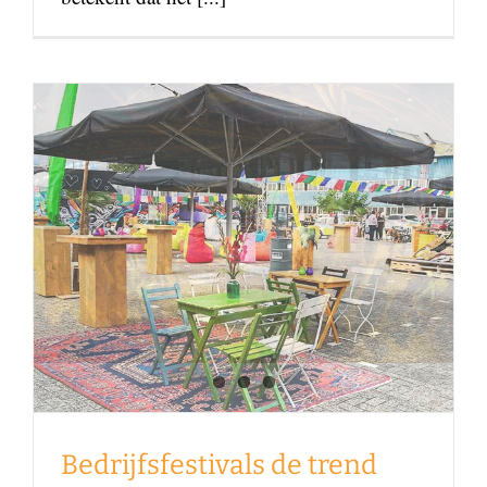
Bedrijfsfestivals de trend
voor zakelijke
evenementen
Foodblog
Bedrijfsfestivals de trend