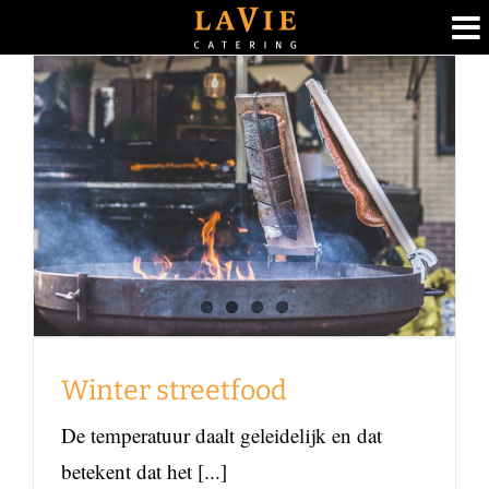
Ga
naar
inhoud
Winter streetfood
Foodblog
Winter streetfood
De temperatuur daalt geleidelijk en dat
betekent dat het [...]