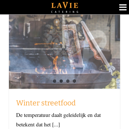
Ga
naar
inhoud
Winter streetfood
Foodblog
Winter streetfood
De temperatuur daalt geleidelijk en dat
betekent dat het [...]